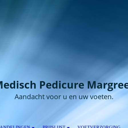
edisch Pedicure Margre
Aandacht voor u en uw voeten.
ANDELINGEN
PRIJSLIJST
VOETVERZORGING