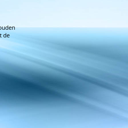
houden
t de