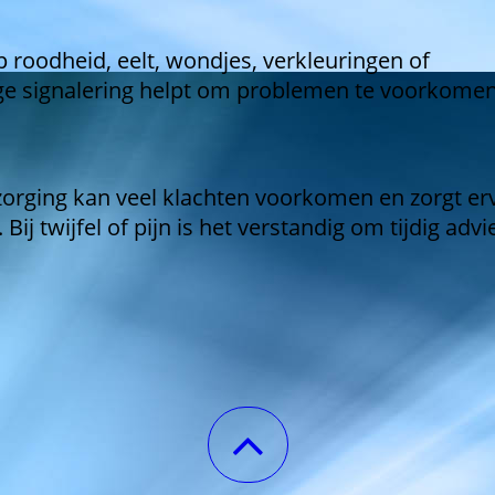
 roodheid, eelt, wondjes, verkleuringen of
ge signalering helpt om problemen te voorkomen
zorging kan veel klachten voorkomen en zorgt er
Bij twijfel of pijn is het verstandig om tijdig advie