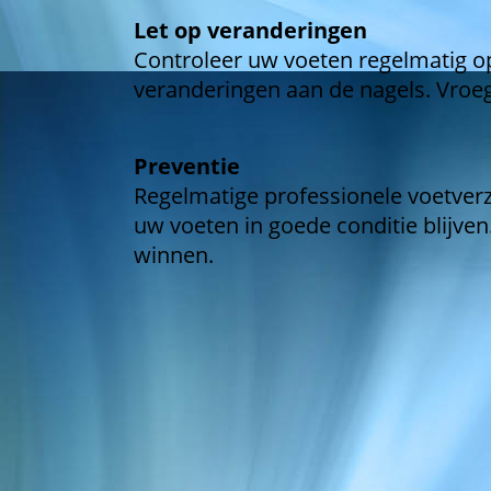
Let op veranderingen
Controleer uw voeten regelmatig op
veranderingen aan de nagels. Vroe
Preventie
Regelmatige professionele voetver
uw voeten in goede conditie blijven. 
winnen.