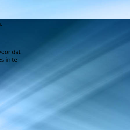
.
voor dat
s in te