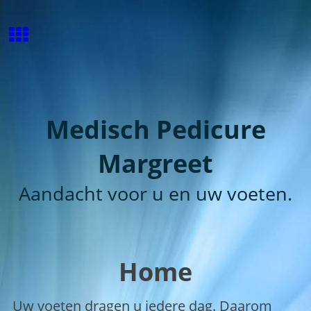
Medisch Pedicure
Margreet
Aandacht voor u en uw voeten.
Home
Uw voeten dragen u iedere dag. Daarom